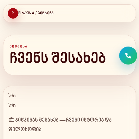
P
PIWKINA / ᲞᲘᲬᲙᲘᲜᲐ
ᲞᲘᲕᲙᲘᲜᲐ
ჩვენს შესახებ
\r\n
\r\n
🏛️ პიწკინას შესახებ — ჩვენი ისტორია და
ფილოსოფია