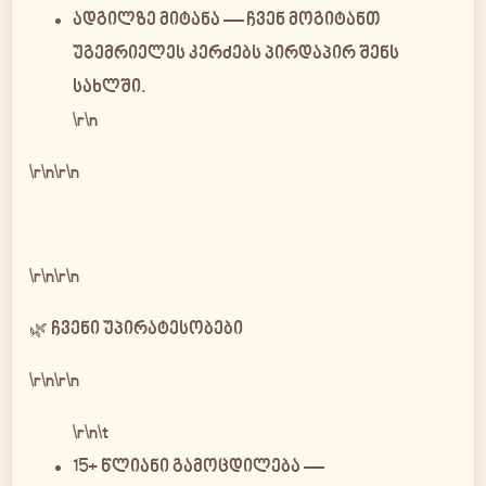
Day / Night
ადგილზე მიტანა
— ჩვენ მოგიტანთ
უგემრიელეს კერძებს პირდაპირ შენს
სახლში.
\r\n
\r\n\r\n
\r\n\r\n
🌿 ჩვენი უპირატესობები
\r\n\r\n
\r\n\t
15+ წლიანი გამოცდილება
—