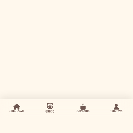
🐷
მთავარი
კალათა
შესვლა
მენიუ