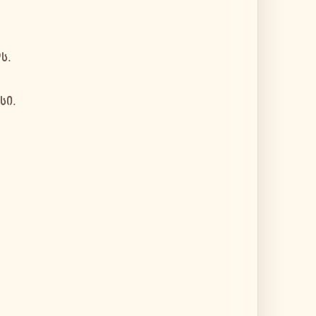
ს.
სი.