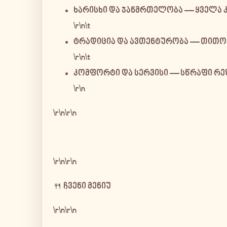
ხარისხი და ჯანმრთელობა
— ყველა 
\r\n\t
ტრადიცია და ავთენტურობა
— თითოე
\r\n\t
კომფორტი და სერვისი
— სწრაფი რეზ
\r\n
\r\n\r\n
\r\n\r\n
🍴 ჩვენი მენიუ
\r\n\r\n