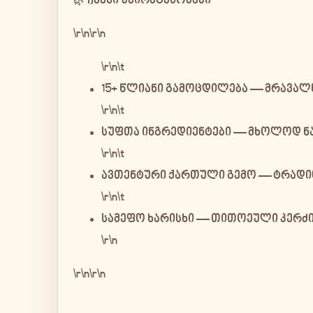
🌿 ჩვენი უპირატესობები
\r\n\r\n
\r\n\t
15+ წლიანი გამოცდილება
— მრავალწ
\r\n\t
სუფთა ინგრედიენტები
— მხოლოდ ნა
\r\n\t
ავთენტური ქართული გემო
— ტრადიც
\r\n\t
სამეფო ხარისხი
— თითოეული კერძი 
\r\n
\r\n\r\n