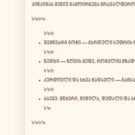
პიწკინას მენიუ გამოირჩევა მრავალფერო
\r\n\r\n
\r\n\t
შემწვარი გოჭი
— ქართული სუფრის ნ
\r\n\t
ზუთხი
— ზღვის მეფე, რომელიც მზად
\r\n\t
კურდღელი და სხვა ნადავლი
— განსა
\r\n\t
ასევე:
მწყერი, წიწილა, დედალი
და ს
\r\n
\r\n\r\n