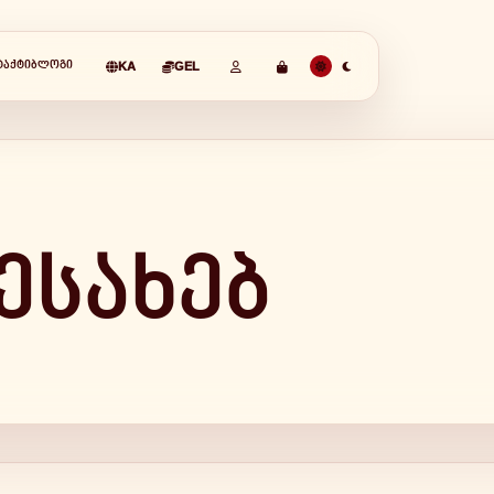
ᲢᲐᲥᲢᲘ
ᲑᲚᲝᲒᲘ
KA
GEL
ესახებ