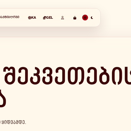
ᲢᲐᲥᲢᲘ
ᲑᲚᲝᲒᲘ
KA
GEL
 შეკვეთები
ა
 ყიდვამდე.