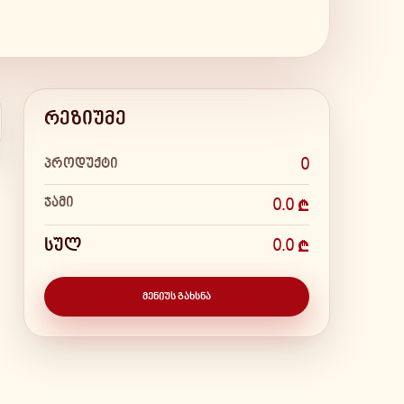
რეზიუმე
პროდუქტი
0
ჯამი
0.0 ₾
სულ
0.0 ₾
ᲛᲔᲜᲘᲣᲡ ᲒᲐᲮᲡᲜᲐ