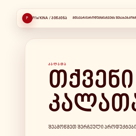
P
PIWKINA / ᲞᲘᲬᲙᲘᲜᲐ
ᲛᲗᲐᲕᲐᲠᲘ
ᲞᲠᲝᲓᲣᲥᲪᲘᲐ
ᲩᲕᲔᲜᲡ ᲨᲔᲡᲐᲮᲔᲑ
ᲙᲝᲜ
ᲙᲐᲚᲐᲗᲐ
თქვენი
კალათ
შეამოწმეთ შერჩეული პროდუქტები