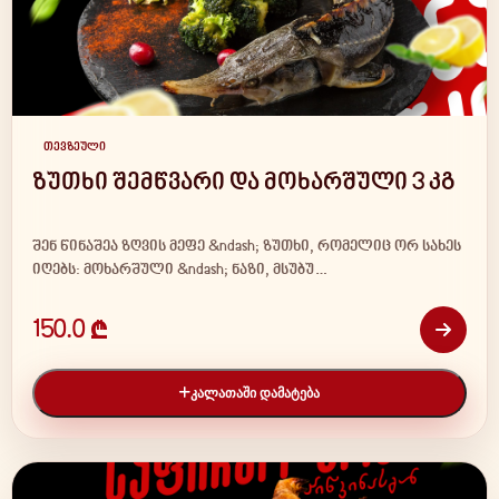
თევზეული
ზუთხი შემწვარი და მოხარშული 3 კგ
შენ წინაშეა ზღვის მეფე &ndash; ზუთხი, რომელიც ორ სახეს
იღებს: მოხარშული &ndash; ნაზი, მსუბუ…
150.0 ₾
ᲙᲐᲚᲐᲗᲐᲨᲘ ᲓᲐᲛᲐᲢᲔᲑᲐ