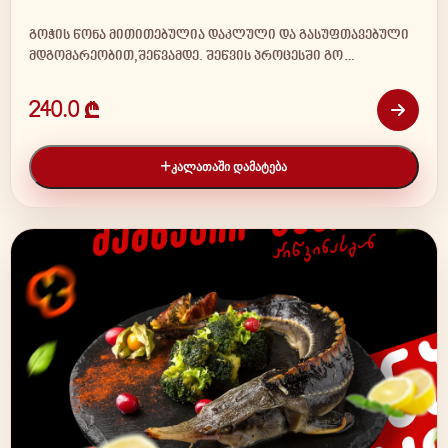
გოჭის წონა მითითებულია დაკლული და გასუფთავებული
მდგომარეობით,შეწვამდე. შეწვის პროცესში გო…
240.0 ₾
ᲙᲐᲚᲐᲗᲐᲨᲘ ᲓᲐᲛᲐᲢᲔᲑᲐ