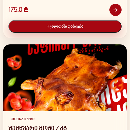
175.0 ₾
ᲙᲐᲚᲐᲗᲐᲨᲘ ᲓᲐᲛᲐᲢᲔᲑᲐ
შემწვარი გოჭი
შემწვარი გოჭი 7 კგ