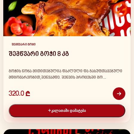
შემწვარი გოჭი
შემწვარი გოჭი 8 კგ
გოჭის წონა მითითებულია დაკლული და გასუფთავებული
მდგომარეობით,შეწვამდე. შეწვის პროცესში გო…
320.0 ₾
ᲙᲐᲚᲐᲗᲐᲨᲘ ᲓᲐᲛᲐᲢᲔᲑᲐ