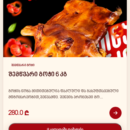
შემწვარი გოჭი
შემწვარი გოჭი 6 კგ
გოჭის წონა მითითებულია დაკლული და გასუფთავებული
მდგომარეობით,შეწვამდე. შეწვის პროცესში გო…
280.0 ₾
ᲙᲐᲚᲐᲗᲐᲨᲘ ᲓᲐᲛᲐᲢᲔᲑᲐ