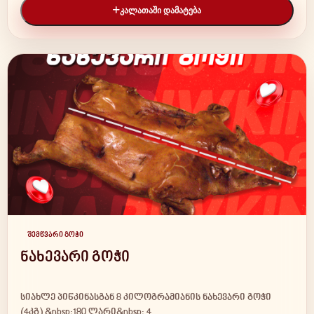
ᲙᲐᲚᲐᲗᲐᲨᲘ ᲓᲐᲛᲐᲢᲔᲑᲐ
შემწვარი გოჭი
ნახევარი გოჭი
სიახლე პიწკინასგან 8 კილოგრამიანის ნახევარი გოჭი
(4კგ) &nbsp;180 ლარი&nbsp; 4 …