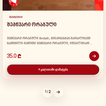
თევზეული
შემწვარი ორაგული
შემწვარი ორაგული &ndash; პიწკინასგან გაიხალისეთ
ნამდვილი გემოთი შემწვარი ორაგული, იდეალურად…
35.0 ₾
ᲙᲐᲚᲐᲗᲐᲨᲘ ᲓᲐᲛᲐᲢᲔᲑᲐ
1 / 2