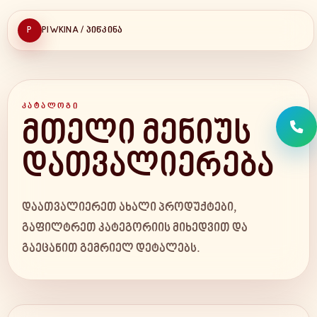
P
PIWKINA / ᲞᲘᲬᲙᲘᲜᲐ
ᲙᲐᲢᲐᲚᲝᲒᲘ
მთელი მენიუს
დათვალიერება
დაათვალიერეთ ახალი პროდუქტები,
გაფილტრეთ კატეგორიის მიხედვით და
გაეცანით გემრიელ დეტალებს.