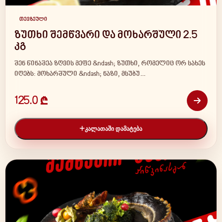
თევზეული
ზუთხი შემწვარი და მოხარშული 2.5
კგ
შენ წინაშეა ზღვის მეფე &ndash; ზუთხი, რომელიც ორ სახეს
იღებს: მოხარშული &ndash; ნაზი, მსუბუ…
125.0 ₾
ᲙᲐᲚᲐᲗᲐᲨᲘ ᲓᲐᲛᲐᲢᲔᲑᲐ