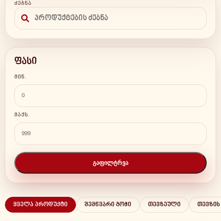
ᲫᲔᲑᲜᲐ
ფასი
ᲛᲘᲜ.
ᲛᲐᲥᲡ.
ᲒᲐᲤᲘᲚᲢᲠᲕᲐ
ყველა პროდუქტი
შემწვარი გოჭი
თევზეული
თევზის