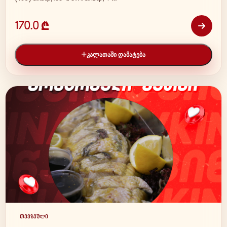
170.0 ₾
ᲙᲐᲚᲐᲗᲐᲨᲘ ᲓᲐᲛᲐᲢᲔᲑᲐ
თევზეული