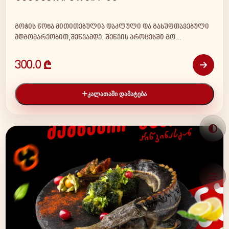
გოჭის წონა მითითებულია დაკლული და გასუფთავებული
მდგომარეობით,შეწვამდე. შეწვის პროცესში გო…
300.0 ₾
ᲙᲐᲚᲐᲗᲐᲨᲘ ᲓᲐᲛᲐᲢᲔᲑᲐ