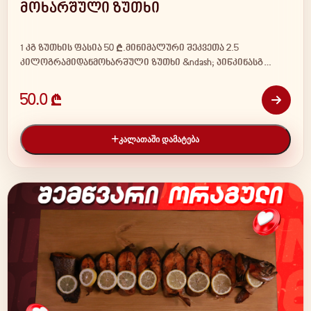
მოხარშული ზუთხი
1 კგ ზუთხის ფასია 50 ₾.მინიმალური შეკვეთა 2.5
კილოგრამიდანმოხარშული ზუთხი &ndash; პიწკინასგ…
50.0 ₾
ᲙᲐᲚᲐᲗᲐᲨᲘ ᲓᲐᲛᲐᲢᲔᲑᲐ