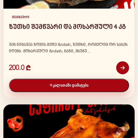
თევზეული
EN
KA
RU
ზუთხი შემწვარი და მოხარშული 4 კგ
შენ წინაშეა ზღვის მეფე &ndash; ზუთხი, რომელიც ორ სახეს
GEL
USD
Day / Night
იღებს: მოხარშული &ndash; ნაზი, მსუბუ…
200.0 ₾
ᲙᲐᲚᲐᲗᲐᲨᲘ ᲓᲐᲛᲐᲢᲔᲑᲐ