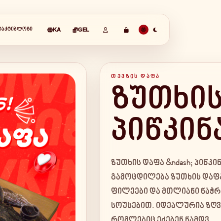
ᲢᲐᲥᲢᲘ
ᲑᲚᲝᲒᲘ
KA
GEL
ᲗᲔᲕᲖᲘᲡ ᲓᲐᲤᲐ
ზუთხის
პიწკინ
ზუთხის დაფა &ndash; პიწკ
გამოცდილება ზუთხის დაფა 
ფილეები და მთლიანი ნაჭრ
სოუსებით. იდეალურია ზღ
რომლებიც ეძებენ ნამდვ...