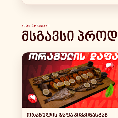
ᲛᲔᲢᲘ ᲐᲠᲩᲔᲕᲐᲜᲘ
მსგავსი პროდ
ორაგულის დაფა პივკინასგან