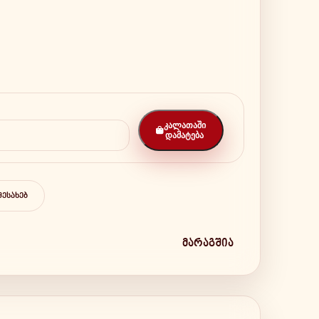
ᲙᲐᲚᲐᲗᲐᲨᲘ
ᲓᲐᲛᲐᲢᲔᲑᲐ
ᲨᲔᲡᲐᲮᲔᲑ
მარაგშია