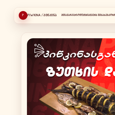
P
PIWKINA / ᲞᲘᲬᲙᲘᲜᲐ
ᲛᲗᲐᲕᲐᲠᲘ
ᲞᲠᲝᲓᲣᲥᲪᲘᲐ
ᲩᲕᲔᲜᲡ ᲨᲔᲡᲐᲮᲔᲑ
ᲙᲝᲜ