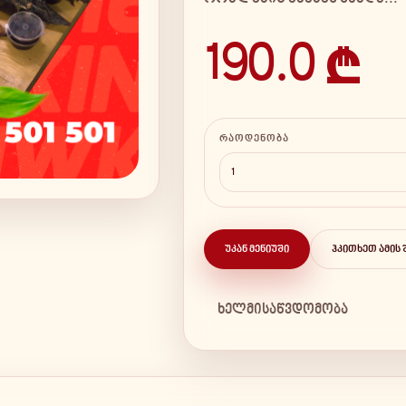
190.0 ₾
ᲠᲐᲝᲓᲔᲜᲝᲑᲐ
ᲣᲙᲐᲜ ᲛᲔᲜᲘᲣᲨᲘ
ᲰᲙᲘᲗᲮᲔᲗ ᲐᲛᲘᲡ 
ხელმისაწვდომობა