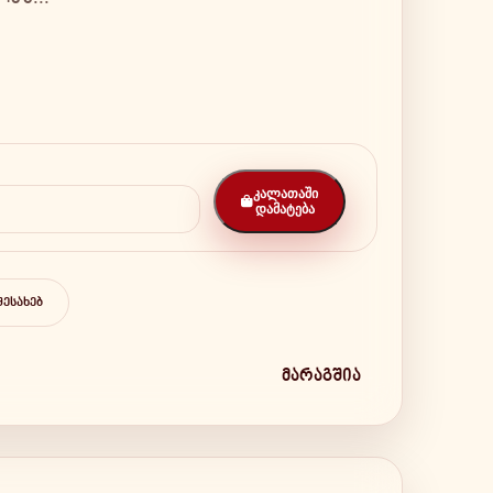
ᲙᲐᲚᲐᲗᲐᲨᲘ
ᲓᲐᲛᲐᲢᲔᲑᲐ
ᲨᲔᲡᲐᲮᲔᲑ
მარაგშია