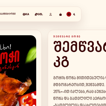
ᲢᲐᲥᲢᲘ
ᲑᲚᲝᲒᲘ
KA
GEL
ᲨᲔᲛᲬᲕᲐᲠᲘ ᲒᲝᲭᲘ
შემწვა
კგ
გოჭის წონა მითითებულია
მდგომარეობით,შეწვამდე. 
35%+-ით იკლებს,რაც ბუნე
წონა და გათვლილი პერსონ
-გათვლილია დაახლოებით 10