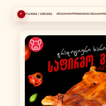
P
PIWKINA / ᲞᲘᲬᲙᲘᲜᲐ
ᲛᲗᲐᲕᲐᲠᲘ
ᲞᲠᲝᲓᲣᲥᲪᲘᲐ
ᲩᲕᲔᲜᲡ ᲨᲔᲡᲐᲮᲔᲑ
ᲙᲝᲜ