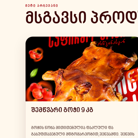
ᲛᲔᲢᲘ ᲐᲠᲩᲔᲕᲐᲜᲘ
მსგავსი პროდ
შემწვარი გოჭი 9 კგ
გოჭის წონა მითითებულია დაკლული და
გასუფთავებული მდგომარეობით,შეწვამდე. შეწვის