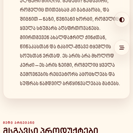
ელფერი მიიღოს. შედეგი? ზედაპირი,
რომელიც თითებსაც კი გატკბობს, და
შიგნით – ნაზი, წვნიანი ხორცი, რომელიც
ყველა სტუმარს აღაფრთოვანებს.
მიირთმევენ ახალდაჭრილ ქინძთან,
წიწაკასთან და ტკბილ-მჟავე ტყემლის
სოუსთან ერთად. ეს არის არა მხოლოდ
კერძი – ეს არის ზეიმი, რომელიც ყველა
გემოვნების რეცეპტორს აცოცხლებს და
სუფრას ნამდვილ ბრწყინვალებას მატებს.
EN
KA
RU
GEL
USD
ᲛᲔᲢᲘ ᲐᲠᲩᲔᲕᲐᲜᲘ
Day / Night
მსგავსი პროდუქტები