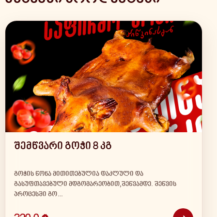
შემწვარი გოჭი 8 კგ
გოჭის წონა მითითებულია დაკლული და
გასუფთავებული მდგომარეობით,შეწვამდე. შეწვის
პროცესში გო…