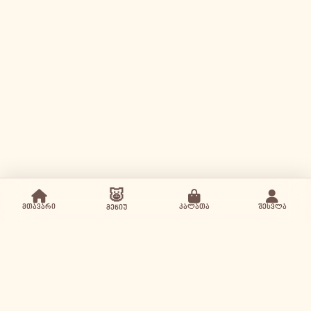
🐷
მთავარი
კალათა
შესვლა
მენიუ
პიწკინა Google ბიზნესში