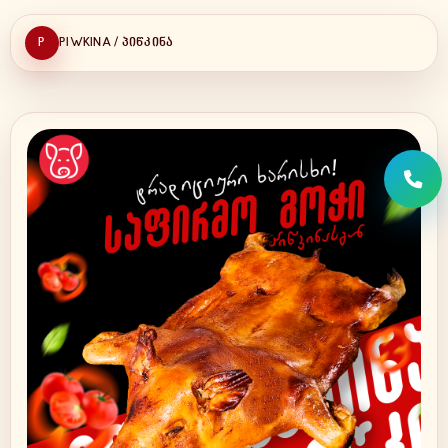
P
PIWKINA / ᲞᲘᲬᲙᲘᲜᲐ