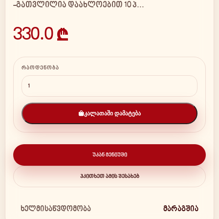
-გათვლილია დაახლოებით 10 პ...
330.0 ₾
ᲠᲐᲝᲓᲔᲜᲝᲑᲐ
ᲙᲐᲚᲐᲗᲐᲨᲘ ᲓᲐᲛᲐᲢᲔᲑᲐ
ᲣᲙᲐᲜ ᲛᲔᲜᲘᲣᲨᲘ
ᲰᲙᲘᲗᲮᲔᲗ ᲐᲛᲘᲡ ᲨᲔᲡᲐᲮᲔᲑ
ხელმისაწვდომობა
მარაგშია