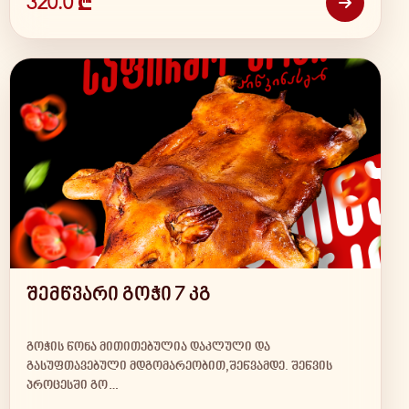
320.0 ₾
შემწვარი გოჭი 7 კგ
გოჭის წონა მითითებულია დაკლული და
გასუფთავებული მდგომარეობით,შეწვამდე. შეწვის
პროცესში გო…