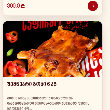
300.0 ₾
შემწვარი გოჭი 6 კგ
გოჭის წონა მითითებულია დაკლული და
გასუფთავებული მდგომარეობით,შეწვამდე. შეწვის
პროცესში გო…