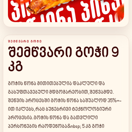
ᲨᲔᲛᲬᲕᲐᲠᲘ ᲒᲝᲭᲘ
შემწვარი გოჭი 9
კგ
გოჭის წონა მითითებულია დაკლული და
გასუფთავებული მდგომარეობით,შეწვამდე.
შეწვის პროცესში გოჭის წონა საშუალოდ 35%+-
ით იკლებს,რაც ბუნებრივი ტექნოლოგიური
პროცესია.გოჭის წონა და გათვლილი
პერსონების რაოდენობა&nbsp; 5 კგ გოჭი