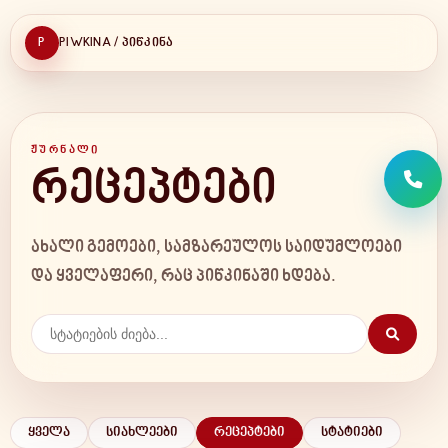
P
PIWKINA / ᲞᲘᲬᲙᲘᲜᲐ
ᲟᲣᲠᲜᲐᲚᲘ
რეცეპტები
ახალი გემოები, სამზარეულოს საიდუმლოები
და ყველაფერი, რაც პიწკინაში ხდება.
ᲠᲔᲪᲔᲞᲢᲔᲑᲘ
ყველა
სიახლეები
რეცეპტები
სტატიები