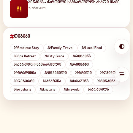
პიწკინა - ქართული სამზარეულოს ახალი თავი
15 მარ 2024
თეგები
#Boutique Stay
#Family Travel
#Local Food
#Spa Retreat
#City Guide
#პიწკინა
#ქართული სამზარეულო
#რეცეპტი
#ტრადიცია
#მწვანილი
#გრილი
#ღვინო
#დეზერტი
#კნატუნა
#ხრაშუნა
#პიწკინა
#xrashuna
#knatuna
#brawula
#ბრაწულა
EN
KA
RU