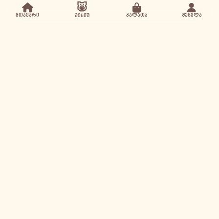
🐷
მთავარი
კალათა
შესვლა
მენიუ
პიწკინა Google ბიზნესში
Piwkina / პიწკინა
Google (4.9 / 5)
43 აკაკი ბელიაშვილის ქუჩა, თბილისი
+995 550 501 501
View on Google
Call
მარშრუტი
Leave a review