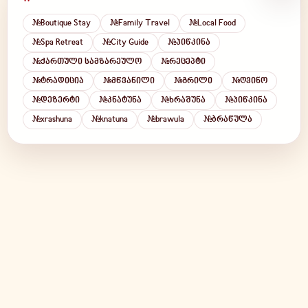
#Boutique Stay
#Family Travel
#Local Food
#Spa Retreat
#City Guide
#პიწკინა
#ქართული სამზარეულო
#რეცეპტი
#ტრადიცია
#მწვანილი
#გრილი
#ღვინო
EN
KA
RU
#დეზერტი
#კნატუნა
#ხრაშუნა
#პიწკინა
#xrashuna
#knatuna
#brawula
#ბრაწულა
GEL
USD
Day / Night