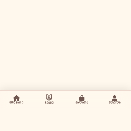
🐷
მთავარი
კალათა
შესვლა
მენიუ