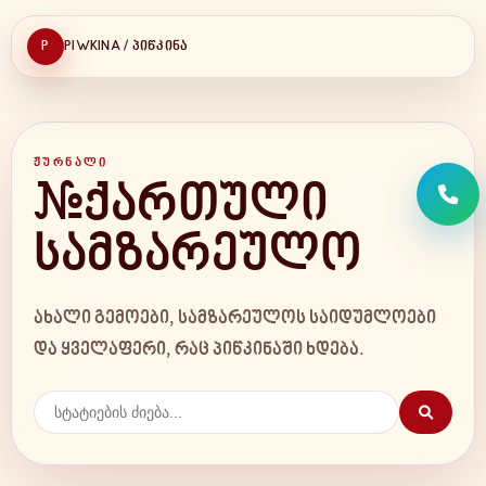
P
PIWKINA / ᲞᲘᲬᲙᲘᲜᲐ
ᲟᲣᲠᲜᲐᲚᲘ
#ქართული
სამზარეულო
ახალი გემოები, სამზარეულოს საიდუმლოები
და ყველაფერი, რაც პიწკინაში ხდება.